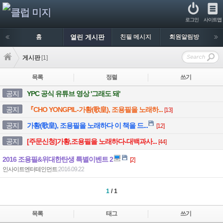
로그인
사이트맵
홈
열린 게시판
친필 메시지
회원알림방
게시판
[1]
목록
정렬
쓰기
공지
YPC 공식 유튜브 영상 '그래도 돼'
공지
『CHO YONGPIL-가황(歌皇), 조용필을 노래하...
[13]
공지
가황(歌皇), 조용필을 노래하다 이 책을 드...
[12]
공지
[주문신청]가황,조용필을 노래하다-대백과사...
[44]
2016 조용필&위대한탄생 특별이벤트 2
[2]
인사이트엔터테인먼트
|
2016.09.22
1
/ 1
목록
태그
쓰기