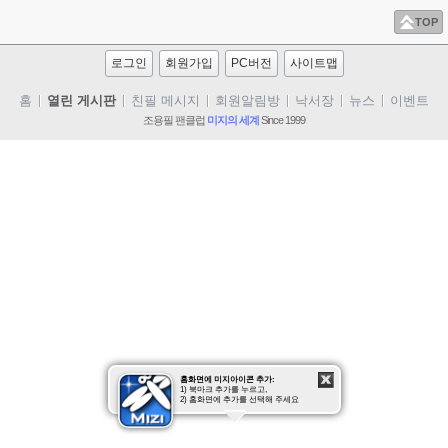
TOP
로그인
회원가입
PC버전
사이트맵
홈
열린 게시판
친필 메시지
회원알림방
낙서장
뉴스
이벤트
조용필 팬클럽
미지의 세계
Since 1999
사진
동영상
조용필
클럽 미지
질문/답
홈화면에 미지아이콘 추가:
1) 북마크 추가를 누르고,
2) 홈화면에 추가를 선택해 주세요