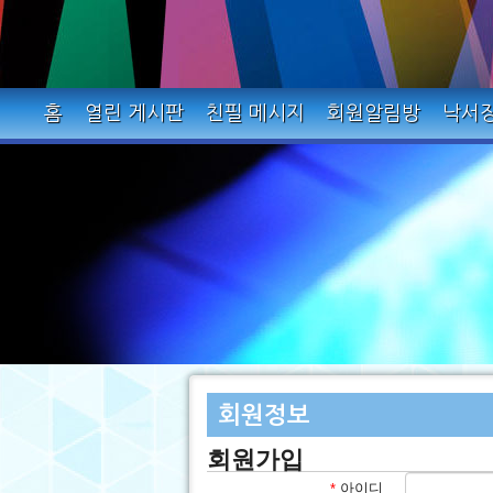
홈
열린 게시판
친필 메시지
회원알림방
낙서
회원정보
회원가입
아이디
*