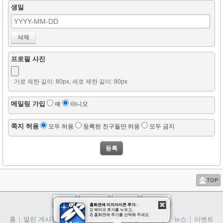
생일
프로필 사진
가로 제한 길이: 80px, 세로 제한 길이: 80px
메일링 가입
예
아니오
쪽지 허용
모두 허용
등록된 친구들만 허용
모두 금지
TOP
로그인
회원가입
PC버전
사이트맵
홈화면에 미지아이콘 추가:
1) 북마크 추가를 누르고,
2) 홈화면에 추가를 선택해 주세요
홈
열린 게시판
친필 메시지
회원알림방
낙서장
뉴스
이벤트