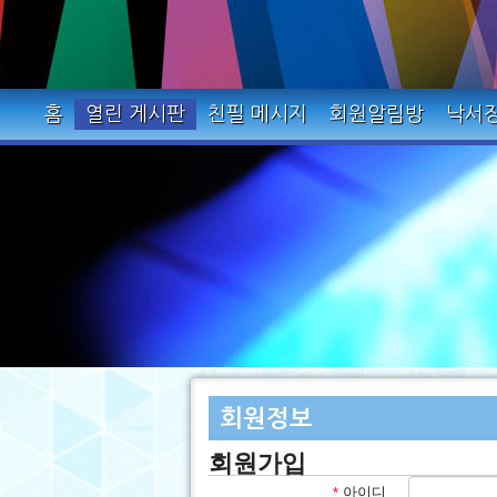
홈
열린 게시판
친필 메시지
회원알림방
낙서
회원정보
회원가입
아이디
*