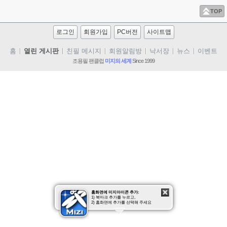
TOP
로그인
회원가입
PC버전
사이트맵
홈
열린 게시판
친필 메시지
회원알림방
낙서장
뉴스
이벤트
조용필 팬클럽
미지의 세계
Since 1999
사진
동영상
조용필
클럽 미지
질문/답
홈화면에 미지아이콘 추가:
1) 북마크 추가를 누르고,
2) 홈화면에 추가를 선택해 주세요