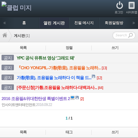
로그인
사이트맵
홈
열린 게시판
친필 메시지
회원알림방
게시판
[1]
목록
정렬
쓰기
공지
YPC 공식 유튜브 영상 '그래도 돼'
공지
『CHO YONGPIL-가황(歌皇), 조용필을 노래하...
[13]
공지
가황(歌皇), 조용필을 노래하다 이 책을 드...
[12]
공지
[주문신청]가황,조용필을 노래하다-대백과사...
[44]
2016 조용필&위대한탄생 특별이벤트 2
[2]
인사이트엔터테인먼트
|
2016.09.22
1
/ 1
목록
태그
쓰기