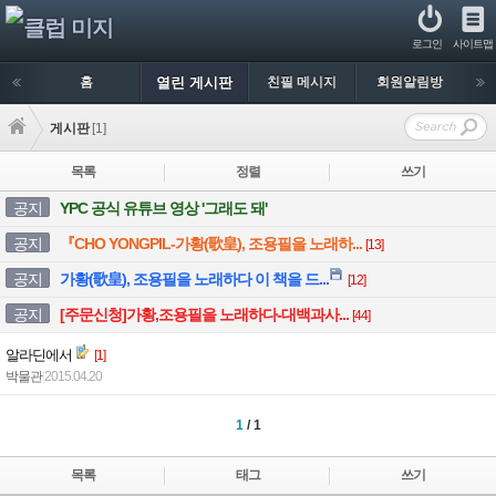
로그인
사이트맵
홈
열린 게시판
친필 메시지
회원알림방
게시판
[1]
목록
정렬
쓰기
공지
YPC 공식 유튜브 영상 '그래도 돼'
공지
『CHO YONGPIL-가황(歌皇), 조용필을 노래하...
[13]
공지
가황(歌皇), 조용필을 노래하다 이 책을 드...
[12]
공지
[주문신청]가황,조용필을 노래하다-대백과사...
[44]
알라딘에서
[1]
박물관
|
2015.04.20
1
/ 1
목록
태그
쓰기