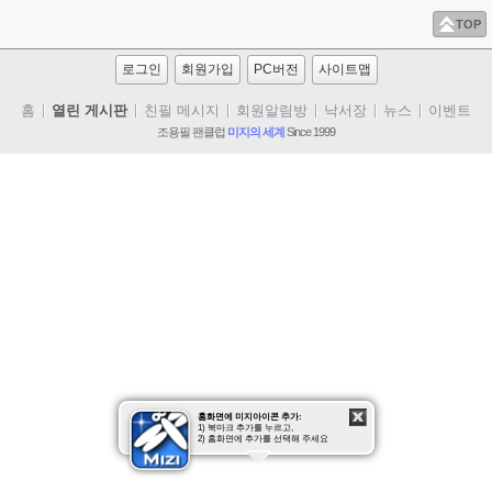
TOP
로그인
회원가입
PC버전
사이트맵
홈
열린 게시판
친필 메시지
회원알림방
낙서장
뉴스
이벤트
조용필 팬클럽
미지의 세계
Since 1999
사진
동영상
조용필
클럽 미지
질문/답
홈화면에 미지아이콘 추가:
1) 북마크 추가를 누르고,
2) 홈화면에 추가를 선택해 주세요