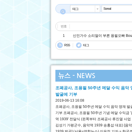
태그
제목+내용
제목
번호
내용
1
신인가수 소리얼이 부른 용필오빠 Bounc
댓글
이름
RSS
태그
닉네임
아이디
뉴스 - NEWS
조폐공사, 조용필 50주년 메달 수익 음악
발굴에 기부
2019-06-13 16:08
조폐공사, 조용필 50주년 메달 수익 음악 영재 발
기부 조폐공사, 조용필 50주년 기념 메달 수익금 
역 1939' 전달식 (왼쪽부터 조폐공사 류진열 사업 
김성기 가평군수, 음악역 1939 송홍섭 대표) [음
1939 제공] (서울=연합뉴스) 이은정 기자 = 한