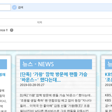
검색
제목
e !!
5
뉴스 - NEWS
뉴
[단독] '가왕' 깜짝 방문에 팬들 가슴
KB
 영재
'바운스~' 했다는데...
'조
2019-03-28 05:27
2019
굴에
[단독] '가왕' 깜짝 방문에 팬들 가슴 '바운스~' 했다는데..
KBS
'음악
‘조용필 생일 축하’ 팬 연합모임 예고 없이 등장 “지나다
KBS
이사,
들러… 미역국 안 좋아해” 감동 선물 ‘가왕(歌王)’ 조용
공= 
악역
필(사진)이 남다른 팬서비스로 그의 팬들을 감동시킨
필 편
국조폐공