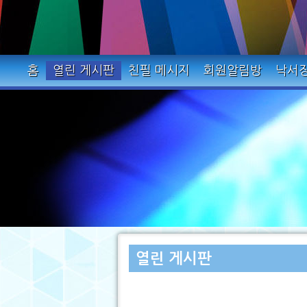
홈
열린 게시판
친필 메시지
회원알림방
낙서
열린 게시판