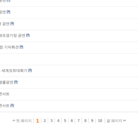
 공연
 공연
장 공연
원 체조경기장 공연
 일정 기자회견
컵 세계요트대회기
서울앵콜공연
산콘서트
동콘서트
1
첫 페이지
2
3
4
5
6
7
8
9
10
끝 페이지