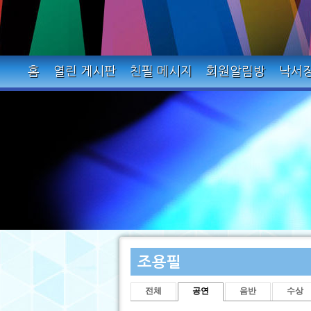
홈
열린 게시판
친필 메시지
회원알림방
낙서
조용필
전체
공연
음반
수상