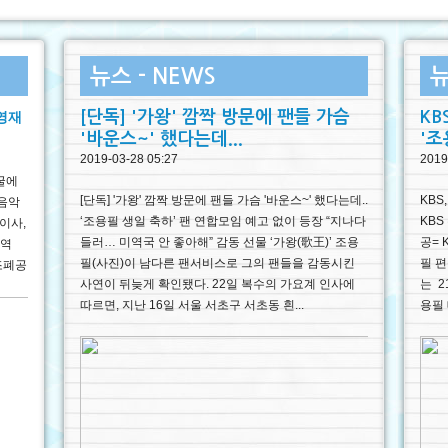
뉴스 - NEWS
뉴
[단독] '가왕' 깜짝 방문에 팬들 가슴
KB
 영재
'바운스~' 했다는데...
'조
2019-03-28 05:27
2019
굴에
[단독] '가왕' 깜짝 방문에 팬들 가슴 '바운스~' 했다는데..
KBS
'음악
‘조용필 생일 축하’ 팬 연합모임 예고 없이 등장 “지나다
KBS
이사,
들러… 미역국 안 좋아해” 감동 선물 ‘가왕(歌王)’ 조용
공= 
악역
필(사진)이 남다른 팬서비스로 그의 팬들을 감동시킨
필 편
국조폐공
사연이 뒤늦게 확인됐다. 22일 복수의 가요계 인사에
는 2
따르면, 지난 16일 서울 서초구 서초동 흰...
용필 