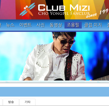
장
뉴스
이벤트
사진
동영상
조용필
클럽 미지
방송
기타