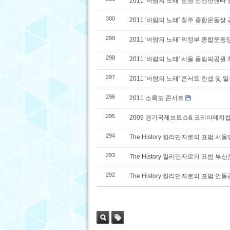
2011 '바람의 노래' 창원 컨벤션센타
300
2011 '바람의 노래' 청주 종합운동장
299
2011 '바람의 노래' 의정부 종합운동
298
2011 '바람의 노래' 서울 올림픽공
297
2011 '바람의 노래' 콘서트 컨셉 및
296
2011 소록도 콘서트
295
2009 경기국제보트쇼& 코리아메치
294
The History 킬리만자로의 표범 
293
The History 킬리만자로의 표범 부
292
The History 킬리만자로의 표범 안
검색
태그