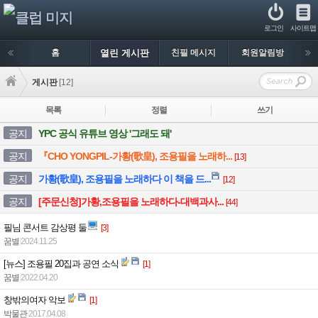
로그인
사이트맵
홈
열린 게시판
친필 메시지
회원알림방
게시판
[12]
목록
정렬
쓰기
공지
YPC 공식 유튜브 영상 '그래도 돼'
공지
『CHO YONGPIL-가황(歌皇), 조용필을 노래하...
[13]
공지
가황(歌皇), 조용필을 노래하다 이 책을 드...
[12]
공지
[주문신청]가황,조용필을 노래하다-대백과사...
[44]
필님 콘서트 감상평 둘
[3]
꿈별
|
2024.11.25
[뉴스] 조용필 20집과 공연 소식
[1]
꿈별
|
2022.04.20
창밖의여자 악보
[1]
박물관
|
2017.04.08