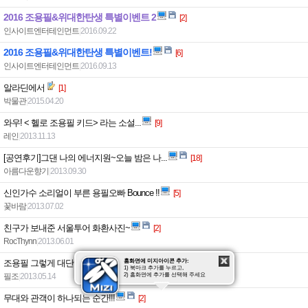
2016 조용필&위대한탄생 특별이벤트 2
[2]
인사이트엔터테인먼트
|
2016.09.22
2016 조용필&위대한탄생 특별이벤트!
[6]
인사이트엔터테인먼트
|
2016.09.13
알라딘에서
[1]
박물관
|
2015.04.20
와우! < 헬로 조용필 키드> 라는 소설...
[9]
레인
|
2013.11.13
[공연후기]그댄 나의 에너지원~오늘 밤은 나...
[18]
아름다운향기
|
2013.09.30
신인가수 소리얼이 부른 용필오빠 Bounce !!
[5]
꽃바람
|
2013.07.02
친구가 보내준 서울투어 화환사진~
[2]
RocThynn
|
2013.06.01
홈화면에 미지아이콘 추가:
조용필 그렇게 대단혀?? 그래 대단하다. !!
[2]
1) 북마크 추가를 누르고,
2) 홈화면에 추가를 선택해 주세요
필조
|
2013.05.14
무대와 관객이 하나되는 순간!!!
[2]