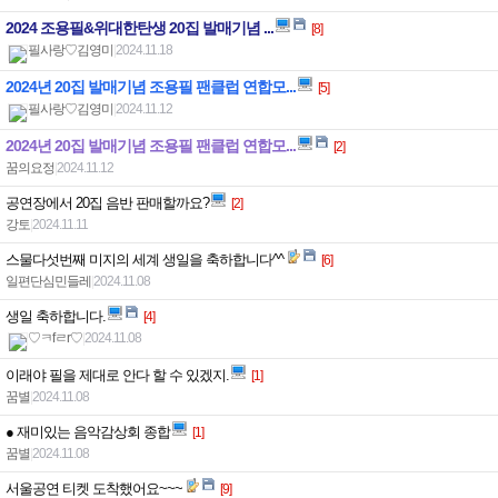
2024 조용필&위대한탄생 20집 발매기념 ...
[8]
필사랑♡김영미
|
2024.11.18
2024년 20집 발매기념 조용필 팬클럽 연합모...
[5]
필사랑♡김영미
|
2024.11.12
2024년 20집 발매기념 조용필 팬클럽 연합모...
[2]
꿈의요정
|
2024.11.12
공연장에서 20집 음반 판매할까요?
[2]
강토
|
2024.11.11
스물다섯번째 미지의 세계 생일을 축하합니다^^
[6]
일편단심민들레
|
2024.11.08
생일 축하합니다.
[4]
♡ㅋfㄹr♡
|
2024.11.08
이래야 필을 제대로 안다 할 수 있겠지.
[1]
꿈별
|
2024.11.08
● 재미있는 음악감상회 종합
[1]
꿈별
|
2024.11.08
서울공연 티켓 도착했어요~~~
[9]