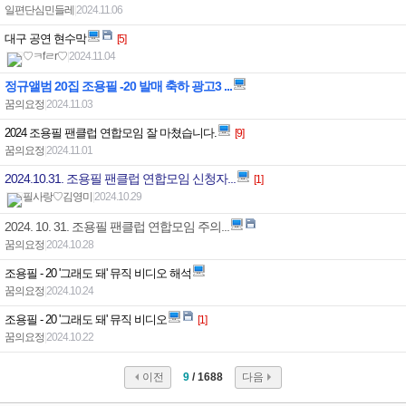
일편단심민들레
|
2024.11.06
대구 공연 현수막
[5]
♡ㅋfㄹr♡
|
2024.11.04
정규앨범 20집 조용필 -20 발매 축하 광고3 ...
꿈의요정
|
2024.11.03
2024 조용필 팬클럽 연합모임 잘 마쳤습니다.
[9]
꿈의요정
|
2024.11.01
2024.10.31. 조용필 팬클럽 연합모임 신청자...
[1]
필사랑♡김영미
|
2024.10.29
2024. 10. 31. 조용필 팬클럽 연합모임 주의...
꿈의요정
|
2024.10.28
조용필 - 20 '그래도 돼' 뮤직 비디오 해석
꿈의요정
|
2024.10.24
조용필 - 20 '그래도 돼' 뮤직 비디오
[1]
꿈의요정
|
2024.10.22
이전
9
/ 1688
다음