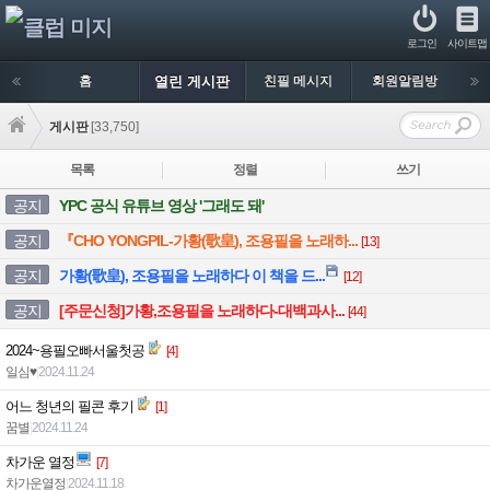
로그인
사이트맵
홈
열린 게시판
친필 메시지
회원알림방
게시판
[33,750]
목록
정렬
쓰기
공지
YPC 공식 유튜브 영상 '그래도 돼'
공지
『CHO YONGPIL-가황(歌皇), 조용필을 노래하...
[13]
공지
가황(歌皇), 조용필을 노래하다 이 책을 드...
[12]
공지
[주문신청]가황,조용필을 노래하다-대백과사...
[44]
2024~용필오빠서울첫공
[4]
일심♥
|
2024.11.24
어느 청년의 필콘 후기
[1]
꿈별
|
2024.11.24
차가운 열정
[7]
차가운열정
|
2024.11.18