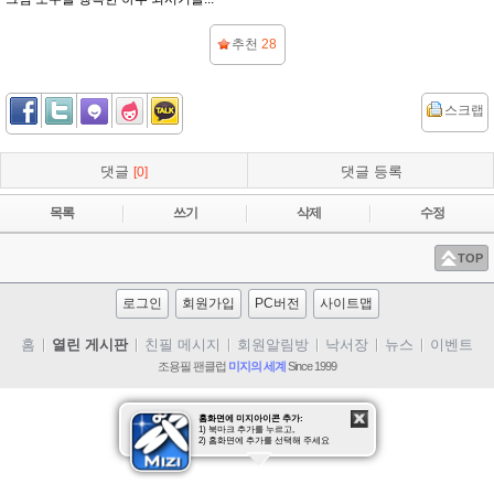
추천
28
스크랩
댓글
댓글 등록
[0]
목록
쓰기
삭제
수정
TOP
로그인
회원가입
PC버전
사이트맵
홈
열린 게시판
친필 메시지
회원알림방
낙서장
뉴스
이벤트
조용필 팬클럽
미지의 세계
Since 1999
사진
동영상
조용필
클럽 미지
질문/답
홈화면에 미지아이콘 추가:
1) 북마크 추가를 누르고,
2) 홈화면에 추가를 선택해 주세요