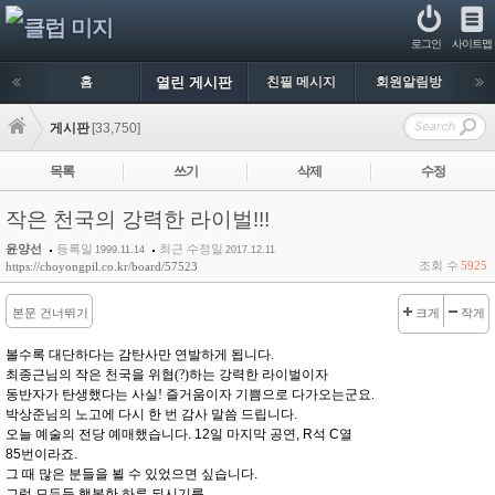
로그인
사이트맵
홈
열린 게시판
친필 메시지
회원알림방
게시판
[33,750]
목록
쓰기
삭제
수정
작은 천국의 강력한 라이벌!!!
윤양선
등록일
최근 수정일
1999.11.14
2017.12.11
조회 수
5925
https://choyongpil.co.kr/board/57523
본문 건너뛰기
크게
작게
볼수록 대단하다는 감탄사만 연발하게 됩니다.
최종근님의 작은 천국을 위협(?)하는 강력한 라이벌이자
동반자가 탄생했다는 사실! 즐거움이자 기쁨으로 다가오는군요.
박상준님의 노고에 다시 한 번 감사 말씀 드립니다.
오늘 예술의 전당 예매했습니다. 12일 마지막 공연, R석 C열
85번이라죠.
그 때 많은 분들을 뵐 수 있었으면 싶습니다.
그럼 모두들 행복한 하루 되시기를...