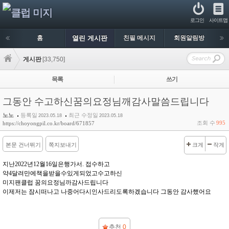
로그인
사이트맵
홈
열린 게시판
친필 메시지
회원알림방
게시판
[33,750]
목록
쓰기
그동안 수고하신꿈의요정님깨감사말씀드립니다
노노
등록일
최근 수정일
2023.05.18
2023.05.18
조회 수
995
https://choyongpil.co.kr/board/671857
본문 건너뛰기
쪽지보내기
크게
작게
지난2022년12월16일은행가서. 접수하고
약4달려만에책을받을수있게되었고수고하신
미지팬클럽 꿈의요정님까감사드립니다
이제저는 잠시떠나고 나중어다시인사드리도록하겠습니다 그동안 감사했어요
추천
0