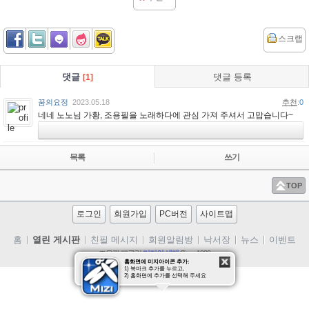
스크랩
댓글
댓글 등록
[1]
꿈의요정
2023.05.18
추천
:
0
네네 노노님 가황, 조용필을 노래하다에 관심 가져 주셔서 고맙습니다~
목록
쓰기
TOP
로그인
회원가입
PC버전
사이트맵
홈
열린 게시판
친필 메시지
회원알림방
낙서장
뉴스
이벤트
조용필 팬클럽
미지의 세계
Since 1999
사진
동영상
조용필
클럽 미지
질문/답
홈화면에 미지아이콘 추가:
1) 북마크 추가를 누르고,
2) 홈화면에 추가를 선택해 주세요