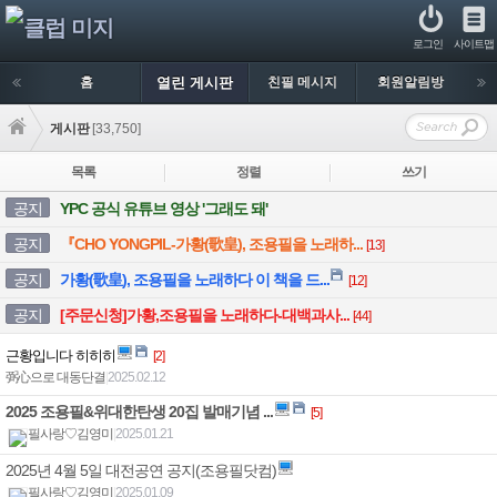
로그인
사이트맵
홈
열린 게시판
친필 메시지
회원알림방
게시판
[33,750]
목록
정렬
쓰기
공지
YPC 공식 유튜브 영상 '그래도 돼'
공지
『CHO YONGPIL-가황(歌皇), 조용필을 노래하...
[13]
공지
가황(歌皇), 조용필을 노래하다 이 책을 드...
[12]
공지
[주문신청]가황,조용필을 노래하다-대백과사...
[44]
근황입니다 히히히
[2]
弼心으로 대동단결
|
2025.02.12
2025 조용필&위대한탄생 20집 발매기념 ...
[5]
필사랑♡김영미
|
2025.01.21
2025년 4월 5일 대전공연 공지(조용필닷컴)
필사랑♡김영미
|
2025.01.09