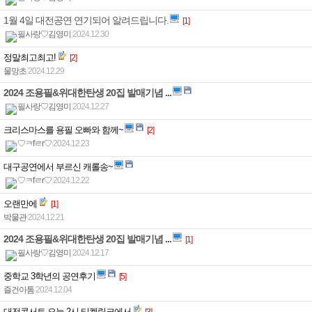
1월 4일 대전공연 연기되어 알려드립니다.
[1]
필사랑♡김영미
|
2024.12.30
정말최고최고!
[2]
물망초
|
2024.12.29
2024 조용필&위대한탄생 20집 발매기념 ...
필사랑♡김영미
|
2024.12.27
크리스마스를 용필 오빠와 함께~
[2]
♡ㅋfㄹr♡
|
2024.12.23
대구공연에서 부르신 캐롤송~
♡ㅋfㄹr♡
|
2024.12.22
오랜만에
[1]
박물관
|
2024.12.21
2024 조용필&위대한탄생 20집 발매기념 ...
[1]
필사랑♡김영미
|
2024.12.17
중학교 3학년의 공연후기
[5]
즐건아톰
|
2024.12.04
대전콘서트 오늘 2시 티켓링크에서
[3]