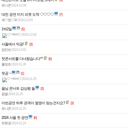
유니콘
|
2024.12.04
대전 공연 미지 피켓 도착 ♡♡♡♡
[7]
곽♡정♡우
|
2024.12.03
1박2일
[5]
♡ㅋfㄹr♡
|
2024.12.02
서울에서 막공!
[3]
잠만보
|
2024.12.01
첫콘서트를 다녀왔습니다^^
[6]
물망초
|
2024.11.26
첫공 ~
[1]
♡ㅋfㄹr♡
|
2024.11.25
필님 콘서트 감상평 둘
[3]
꿈별
|
2024.11.25
이번공연 하루 관객이 몇명이 맞는건지요?
[3]
유니콘
|
2024.11.25
2024 서울 첫 공연
[6]
유현경
|
2024.11.24