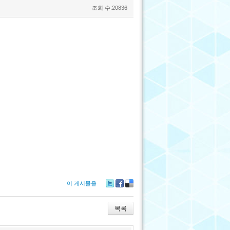
조회 수:20836
이 게시물을
Tw
Fa
De
itte
ce
lici
r
bo
ou
목록
ok
s