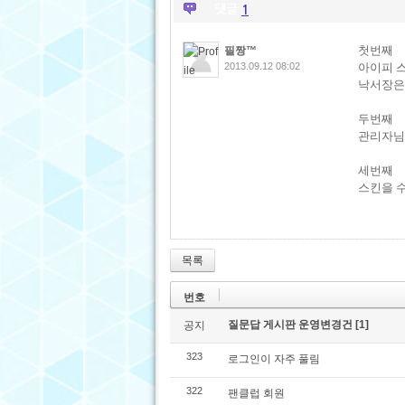
댓글
1
첫번째
필짱™
아이피 
2013.09.12 08:02
낙서장은
두번째
관리자님
세번째
스킨을 
목록
번호
질문답 게시판 운영변경건
[1]
공지
323
로그인이 자주 풀림
322
팬클럽 회원