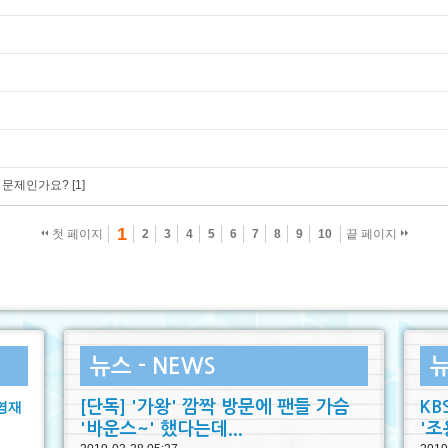
떤 문제인가요?
[1]
1
첫 페이지
2
3
4
5
6
7
8
9
10
끝 페이지
뉴스 - NEWS
뉴
[단독] '가왕' 깜짝 방문에 팬들 가슴
KB
 영재
'바운스~' 했다는데...
'조