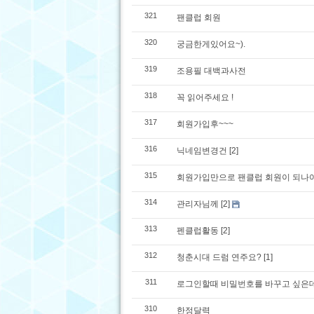
321
팬클럽 회원
320
궁금한게있어요~).
319
조용필 대백과사전
318
꼭 읽어주세요 !
317
회원가입후~~~
316
닉네임변경건
[2]
315
회원가입만으로 팬클럽 회원이 되나여
314
관리자님께
[2]
313
펜클럽활동
[2]
312
청춘시대 드럼 연주요?
[1]
311
로그인할때 비밀번호를 바꾸고 싶은
310
한정달력