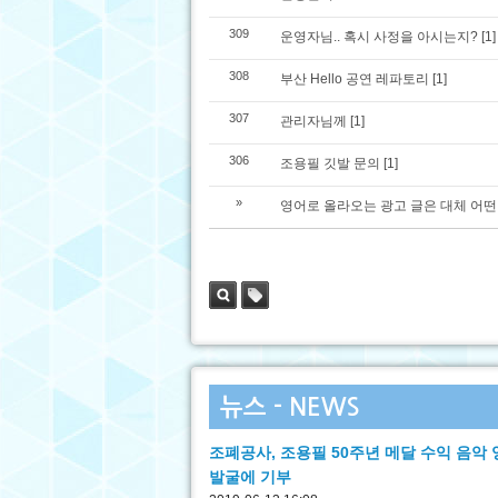
309
운영자님.. 혹시 사정을 아시는지?
[1]
308
부산 Hello 공연 레파토리
[1]
307
관리자님께
[1]
306
조용필 깃발 문의
[1]
»
영어로 올라오는 광고 글은 대체 어
검색
태그
뉴스 - NEWS
조폐공사, 조용필 50주년 메달 수익 음악
발굴에 기부