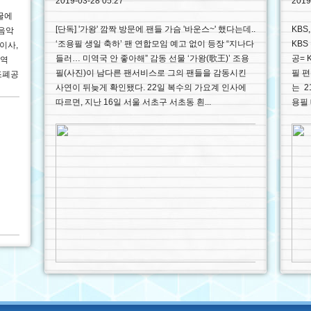
2019-03-28 05:27
2019
굴에
[단독] '가왕' 깜짝 방문에 팬들 가슴 '바운스~' 했다는데..
KBS
'음악
‘조용필 생일 축하’ 팬 연합모임 예고 없이 등장 “지나다
KBS
이사,
들러… 미역국 안 좋아해” 감동 선물 ‘가왕(歌王)’ 조용
공= 
악역
필(사진)이 남다른 팬서비스로 그의 팬들을 감동시킨
필 편
국조폐공
사연이 뒤늦게 확인됐다. 22일 복수의 가요계 인사에
는 2
따르면, 지난 16일 서울 서초구 서초동 흰...
용필 