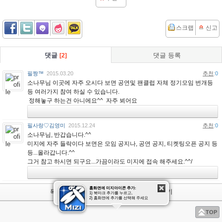
스크랩
신고
댓글
댓글 등록
[2]
필짱™
2015.03.20
추천
:
0
소나무님 이곳에 자주 오시다 보면 공연및 팬클럽 자체 정기모임 번개등
등 여러가지 참여 하실 수 있습니다.
정해놓구 하는건 아니에요^^
자주 뵈어요
필사랑♡김영미
2015.12.24
추천
:
0
소나무님, 반갑습니다.^^
미지에 자주 들락이다 보면은 모임 공지나, 공연 공지, 티켓팅오픈 공지 등
등...올라갑니다.^^
그거 참고 하시면 되구요...가끔이라도 미지에 접속 해주세요.^^/
홈화면에 미지아이콘 추가:
목록
쓰기
1) 북마크 추가를 누르고,
2) 홈화면에 추가를 선택해 주세요
TOP