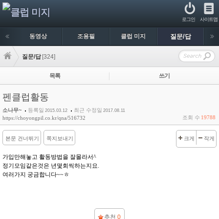
로그인
사이트맵
동영상
조용필
클럽 미지
질문/답
질문/답
[324]
목록
쓰기
펜클럽활동
소나무~
등록일
최근 수정일
2015.03.12
2017.08.11
조회 수
19788
https://choyongpil.co.kr/qna/516732
본문 건너뛰기
쪽지보내기
크게
작게
가입만해놓고 활동방법을 잘몰라서^
정기모임같은것은 년몇회씩하는지요.
여러가지 궁금합니다~~ㅎ
추천
0