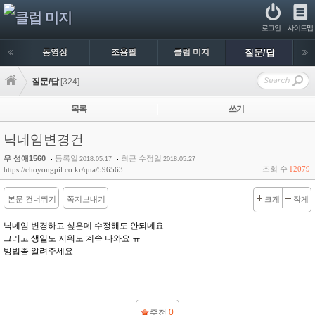
로그인
사이트맵
동영상
조용필
클럽 미지
질문/답
질문/답
[324]
목록
쓰기
닉네임변경건
우 성애1560
등록일
최근 수정일
2018.05.17
2018.05.27
조회 수
12079
https://choyongpil.co.kr/qna/596563
본문 건너뛰기
쪽지보내기
크게
작게
닉네임 변경하고 싶은데 수정해도 안되네요
그리고 생일도 지워도 계속 나와요 ㅠ
방법좀 알려주세요
추천
0