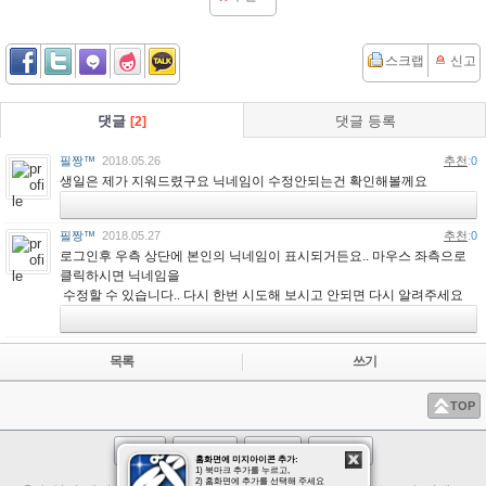
스크랩
신고
댓글
댓글 등록
[2]
필짱™
2018.05.26
추천
:
0
생일은 제가 지워드렸구요 닉네임이 수정안되는건 확인해볼께요
필짱™
2018.05.27
추천
:
0
로그인후 우측 상단에 본인의 닉네임이 표시되거든요.. 마우스 좌측으로
클릭하시면 닉네임을
수정할 수 있습니다.. 다시 한번 시도해 보시고 안되면 다시 알려주세요
목록
쓰기
TOP
로그인
회원가입
PC버전
사이트맵
홈화면에 미지아이콘 추가:
1) 북마크 추가를 누르고,
2) 홈화면에 추가를 선택해 주세요